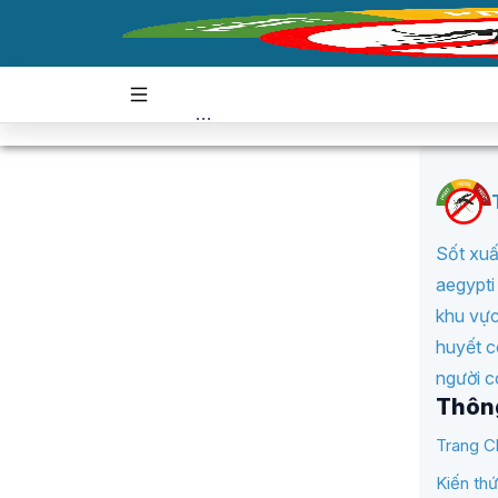
Sốt xuấ
aegypti
khu vực
huyết c
người c
Thôn
Trang C
Kiến th