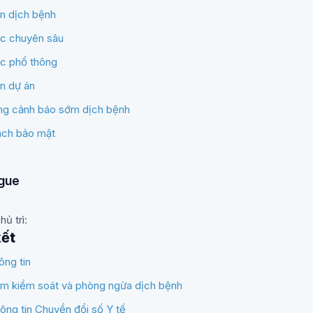
in dịch bệnh
ức chuyên sâu
ức phổ thông
in dự án
g cảnh báo sớm dịch bệnh
ách bảo mật
gue
hủ trì
:
kết
ông tin
âm kiểm soát và phòng ngừa dịch bệnh
ông tin Chuyển đổi số Y tế