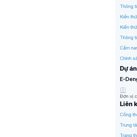
Thông t
Kiến th
Kiến th
Thông t
Cẩm nan
Chính s
Dự án
E-Den
Đơn vị c
Liên 
Cổng th
Trung t
Trang th