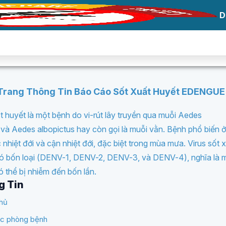
D
Trang Thông Tin Báo Cáo Sốt Xuất Huyết EDENGUE
t huyết là một bệnh do vi-rút lây truyền qua muỗi Aedes
 và Aedes albopictus hay còn gọi là muỗi vằn. Bệnh phổ biến 
 nhiệt đới và cận nhiệt đới, đặc biệt trong mùa mưa. Virus sốt 
ó bốn loại (DENV-1, DENV-2, DENV-3, và DENV-4), nghĩa là 
ó thể bị nhiễm đến bốn lần.
g Tin
hủ
ức phòng bệnh